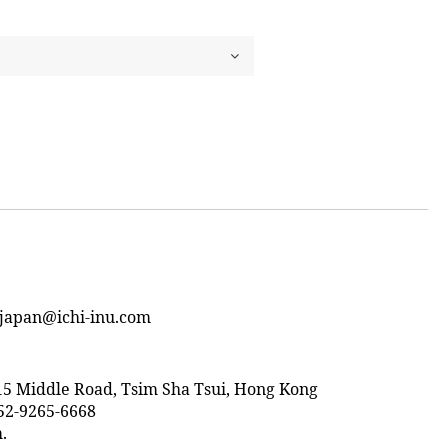
japan@ichi-inu.com
15 Middle Road, Tsim Sha Tsui, Hong Kong
52-9265-6668
.