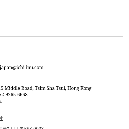
japan@ichi-inu.com
15 Middle Road, Tsim Sha Tsui, Hong Kong
52-9265-6668
.
社
7
福島
丁目
553-0003
〒